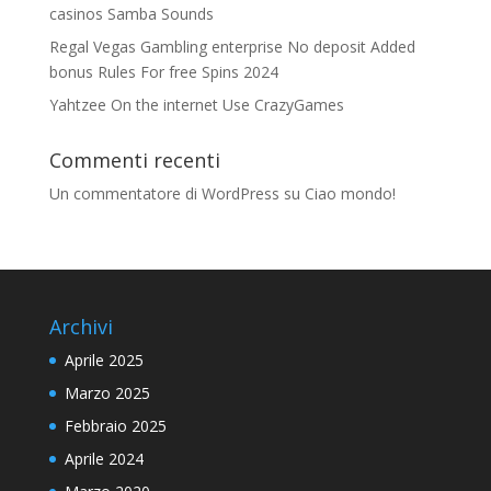
casinos Samba Sounds
Regal Vegas Gambling enterprise No deposit Added
bonus Rules For free Spins 2024
Yahtzee On the internet Use CrazyGames
Commenti recenti
Un commentatore di WordPress
su
Ciao mondo!
Archivi
Aprile 2025
Marzo 2025
Febbraio 2025
Aprile 2024