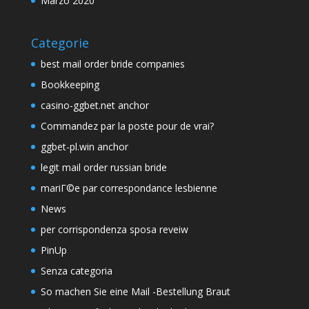
Marzo 2020
Categorie
best mail order bride companies
Bookkeeping
casino-ggbet.net anchor
Commandez par la poste pour de vrai?
ggbet-pl.win anchor
legit mail order russian bride
mariГ©e par correspondance lesbienne
News
per corrispondenza sposa reveiw
PinUp
Senza categoria
So machen Sie eine Mail -Bestellung Braut