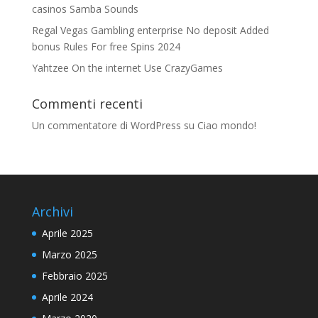
casinos Samba Sounds
Regal Vegas Gambling enterprise No deposit Added
bonus Rules For free Spins 2024
Yahtzee On the internet Use CrazyGames
Commenti recenti
Un commentatore di WordPress
su
Ciao mondo!
Archivi
Aprile 2025
Marzo 2025
Febbraio 2025
Aprile 2024