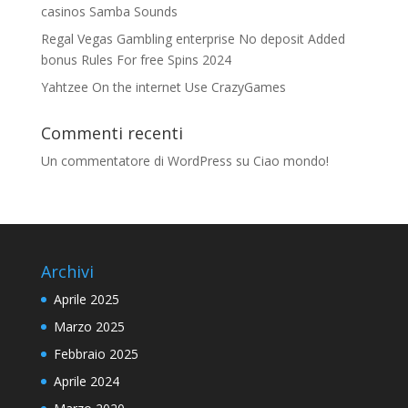
casinos Samba Sounds
Regal Vegas Gambling enterprise No deposit Added
bonus Rules For free Spins 2024
Yahtzee On the internet Use CrazyGames
Commenti recenti
Un commentatore di WordPress
su
Ciao mondo!
Archivi
Aprile 2025
Marzo 2025
Febbraio 2025
Aprile 2024