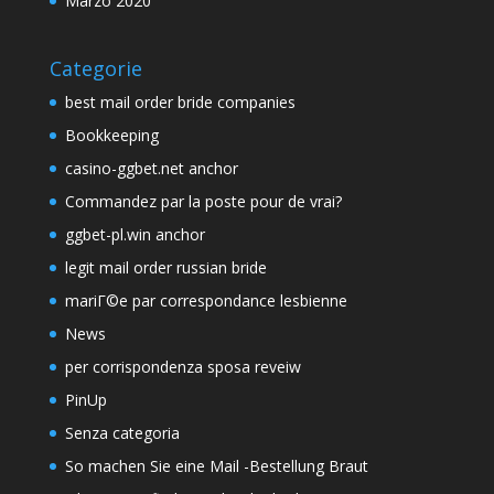
Marzo 2020
Categorie
best mail order bride companies
Bookkeeping
casino-ggbet.net anchor
Commandez par la poste pour de vrai?
ggbet-pl.win anchor
legit mail order russian bride
mariГ©e par correspondance lesbienne
News
per corrispondenza sposa reveiw
PinUp
Senza categoria
So machen Sie eine Mail -Bestellung Braut