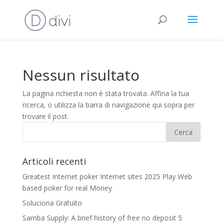
Nessun risultato
La pagina richiesta non è stata trovata. Affina la tua
ricerca, o utilizza la barra di navigazione qui sopra per
trovare il post.
Articoli recenti
Greatest Internet poker Internet sites 2025 Play Web
based poker for real Money
Soluciona Gratuito
Samba Supply: A brief history of free no deposit 5