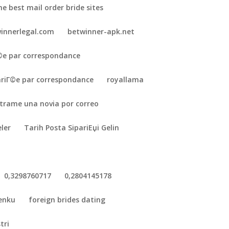
e best mail order bride sites
innerlegal.com
betwinner-apk.net
Г©e par correspondance
mariГ©e par correspondance
royallama
trame una novia por correo
eler
Tarih Posta SipariЕџi Gelin
0,3298760717
0,2804145178
enku
foreign brides dating
tri