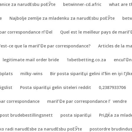
ranice za narudЕѕbu poЕЎte
betwinner-cd.afric
what are th
e
Najbolje zemlje za mladenku za narudЕѕbu poЕЎte
betw
 par correspondance rГ©el
Quel est le meilleur pays de mari
'est-ce que la mariГ©e par correspondance?
Articles de la 
legitimate mail order bride
1xbetbetting.co.za
encuГ©n
bplats
milky-wins
Bir posta sipariЕџi gelini iГ§in en iyi Гјlk
gslist
Posta sipariЕџi gelin siteleri reddit
0,2387933706
par correspondance
mariГ©e par correspondance Г vendre
post brudebestillingsnett
posta sipariЕџi
PriДЌa za mlad
ko radi narudЕѕbe za narudЕѕbu poЕЎte
postordre brudindus