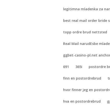
legitimna mladenka za na
best real mail order bride s
topp ordre brud nettsted
Real Mail narudЕѕbe mlade
ggbet-casino-pl.net ancho
691
365i
postordre b
finn en postordrebrud
t
hvor finner jeg en postord
hva en postordrebrud
g