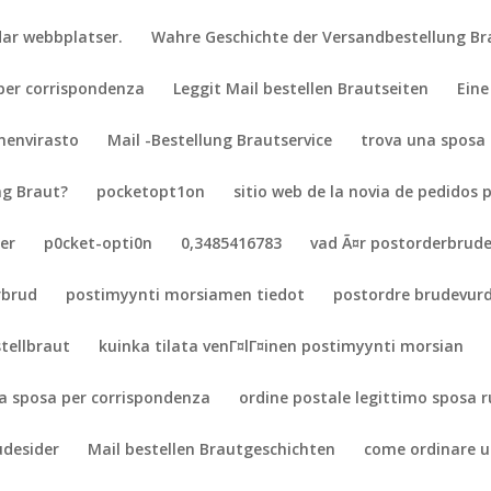
dar webbplatser.
Wahre Geschichte der Versandbestellung Br
 per corrispondenza
Leggit Mail bestellen Brautseiten
Eine
menvirasto
Mail -Bestellung Brautservice
trova una sposa
ng Braut?
pocketopt1on
sitio web de la novia de pedidos p
er
p0cket-opti0n
0,3485416783
vad Ã¤r postorderbrud
rbrud
postimyynti morsiamen tiedot
postordre brudevurd
tellbraut
kuinka tilata venГ¤lГ¤inen postimyynti morsian
lla sposa per corrispondenza
ordine postale legittimo sposa 
udesider
Mail bestellen Brautgeschichten
come ordinare u