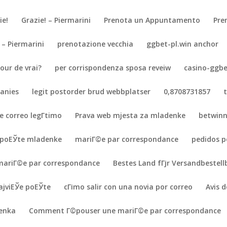
ie!
Grazie! – Piermarini
Prenota un Appuntamento
Pre
– Piermarini
prenotazione vecchia
ggbet-pl.win anchor
ur de vrai?
per corrispondenza sposa reveiw
casino-ggbe
panies
legit postorder brud webbplatser
0,8708731857
e correo legГ­timo
Prava web mjesta za mladenke
betwinn
 poЕЎte mladenke
mariГ©e par correspondance
pedidos p
 mariГ©e par correspondance
Bestes Land fГјr Versandbestell
ajviЕЎe poЕЎte
cГіmo salir con una novia por correo
Avis 
denka
Comment Г©pouser une mariГ©e par correspondance