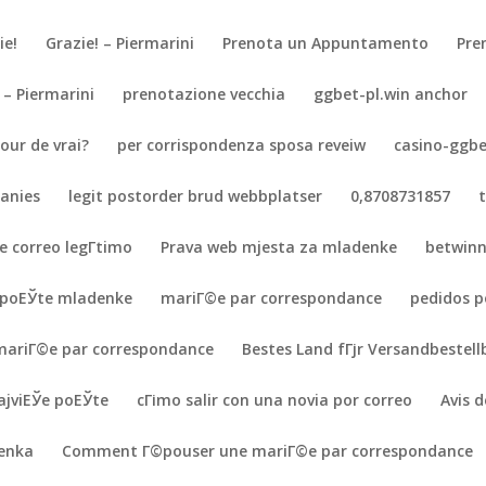
ie!
Grazie! – Piermarini
Prenota un Appuntamento
Pre
– Piermarini
prenotazione vecchia
ggbet-pl.win anchor
ur de vrai?
per corrispondenza sposa reveiw
casino-ggbe
panies
legit postorder brud webbplatser
0,8708731857
e correo legГ­timo
Prava web mjesta za mladenke
betwinn
 poЕЎte mladenke
mariГ©e par correspondance
pedidos p
 mariГ©e par correspondance
Bestes Land fГјr Versandbestell
ajviЕЎe poЕЎte
cГіmo salir con una novia por correo
Avis 
denka
Comment Г©pouser une mariГ©e par correspondance