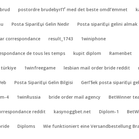
ebrud
postordre brudebyrГҐ med det beste omdГёmmet
k
nu
Posta SipariЕџi Gelin Nedir
Posta sipariЕџi gelini almak i
par correspondance
result_1743
1winiphone
respondance de tous les temps
kupit diplom
Ramenbet
 türkiye
1winfreegame
lesbian mail order bride reddit
Web
Posta SipariЕџi Gelin Bilgisi
GerГ§ek posta sipariЕџi geli
am-4
1winRussia
bride order mail agency
BetWinner te
correspondance reddit
kasynoggbet.net
Diplom-1
BetW
bride
Diploms
Wie funktioniert eine Versandbestellung Br