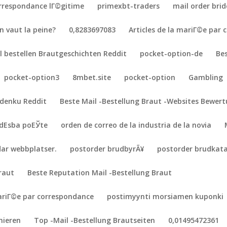
orrespondance lГ©gitime
primexbt-traders
mail order brid
n vaut la peine?
0,8283697083
Articles de la mariГ©e par
l bestellen Brautgeschichten Reddit
pocket-option-de
Be
pocket-option3
8mbet.site
pocket-option
Gambling
adenku Reddit
Beste Mail -Bestellung Braut -Websites Bewer
dЕѕba poЕЎte
orden de correo de la industria de la novia
dar webbplatser.
postorder brudbyrÃ¥
postorder brudkat
Braut
Beste Reputation Mail -Bestellung Braut
ariГ©e par correspondance
postimyynti morsiamen kuponki
nieren
Top -Mail -Bestellung Brautseiten
0,01495472361