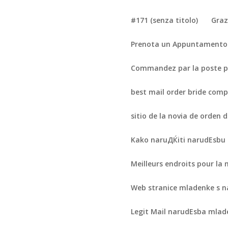
#171 (senza titolo)
Graz
Prenota un Appuntamento 
Commandez par la poste po
best mail order bride com
sitio de la novia de orden d
Kako naruДЌiti narudЕѕbu
Meilleurs endroits pour la
Web stranice mladenke s n
Legit Mail narudЕѕba mla