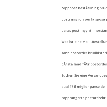
topppost bestÃ¤llning bru
posti migliori per la sposa
paras postimyynti morsia
Was ist eine Mail -Bestellu
sann postorder brudhistori
bÃ¤sta land fÃ¶r postorde
Suchen Sie eine Versandbes
qual ГЁ il miglior paese de
topprangerte postordrebr