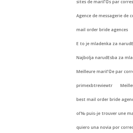
sites de mariГ©s par corr
Agence de messagerie de
mail order bride agences
Е to je mladenka za narud
Najbolja narudЕѕba za ml
Meilleure mariГ©e par cor
primexbtreviewtr
Meill
best mail order bride agen
oГ№ puis-je trouver une m
quiero una novia por corre