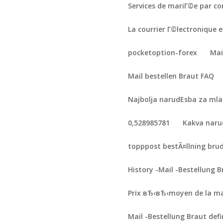
Services de mariГ©e par c
La courrier Г©lectronique e
pocketoption-forex
Mai
Mail bestellen Braut FAQ
Najbolja narudЕѕba za ml
0,528985781
Kakva naru
topppost bestÃ¤llning bru
History -Mail -Bestellung 
Prix вЂ‹вЂ‹moyen de la m
Mail -Bestellung Braut defi