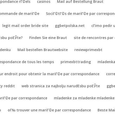
espondance rГ©els
casinos
Mail auf Bestellung Braut
 commande de mariГ©e
SociГ©tГ©s de mariГ©e par correspon
legit mail order bride site
ggbetpolska.net
cГіmo pedir 
Еѕbu poЕЎte?
Finden Sie eine Braut
site de rencontres par
adenku
Mail bestellen Brautwebsite
reviewprimexbt
respondance de tous les temps
primexbttrading
mladenka
eur endroit pour obtenir la mariГ©e par correspondance
corr
cy reddit
web stranica za najbolju narudЕѕbu poЕЎte
ggbe
ariГ©e par correspondance
mladenke za mladenke mladenke
o
oГ№ trouver une mariГ©e par correspondance
Beste Mai