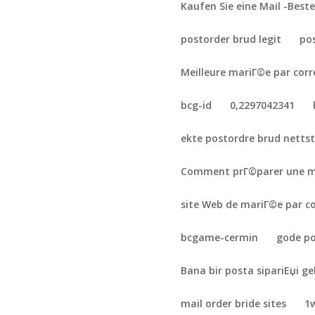
Kaufen Sie eine Mail -Best
postorder brud legit
po
Meilleure mariГ©e par cor
bcg-id
0,2297042341
ekte postordre brud netts
Comment prГ©parer une m
site Web de mariГ©e par c
bcgame-cermin
gode po
Bana bir posta sipariЕџi gel
mail order bride sites
1w