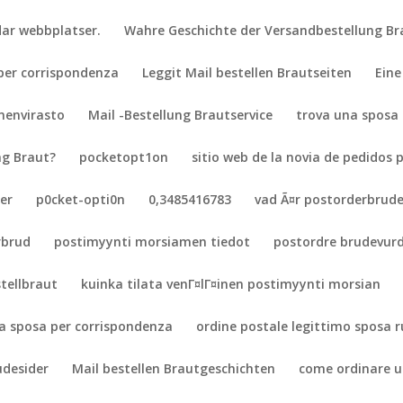
dar webbplatser.
Wahre Geschichte der Versandbestellung Br
 per corrispondenza
Leggit Mail bestellen Brautseiten
Eine
menvirasto
Mail -Bestellung Brautservice
trova una sposa
ng Braut?
pocketopt1on
sitio web de la novia de pedidos p
er
p0cket-opti0n
0,3485416783
vad Ã¤r postorderbrud
rbrud
postimyynti morsiamen tiedot
postordre brudevurd
tellbraut
kuinka tilata venГ¤lГ¤inen postimyynti morsian
lla sposa per corrispondenza
ordine postale legittimo sposa 
udesider
Mail bestellen Brautgeschichten
come ordinare u