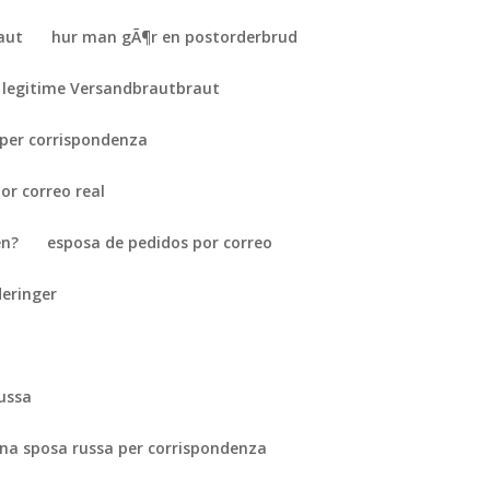
aut
hur man gÃ¶r en postorderbrud
 legitime Versandbrautbraut
 per corrispondenza
or correo real
en?
esposa de pedidos por correo
eringer
russa
na sposa russa per corrispondenza