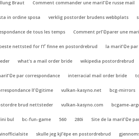
ellung Braut
Comment commander une mariГ©e russe mail
sta in ordine sposa
verklig postorder brudens webbplats
s
respondance de tous les temps
Comment prГ©parer une mari
beste nettsted for ГҐ finne en postordrebrud
la mariГ©e par
teder
what's a mail order bride
wikipedia postordrebrud
ariГ©e par correspondance
interracial mail order bride
t
orrespondance lГ©gitime
vulkan-kasyno.net
bcg-mirrors
stordre brud nettsteder
vulkan-kasyno.com
bcgame-arg
ini bul
bc-fun-game
560
280i
Site de la mariГ©e pa
inofficialsite
skulle jeg kjГёpe en postordrebrud
gjennoms