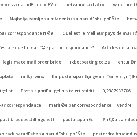
ranice za narudЕѕbu poЕЎte
betwinner-cd.afric
what are th
e
Najbolje zemlje za mladenku za narudЕѕbu poЕЎte
betw
 par correspondance rГ©el
Quel est le meilleur pays de mari
'est-ce que la mariГ©e par correspondance?
Articles de la 
legitimate mail order bride
1xbetbetting.co.za
encuГ©n
bplats
milky-wins
Bir posta sipariЕџi gelini iГ§in en iyi Гјlk
gslist
Posta sipariЕџi gelin siteleri reddit
0,2387933706
par correspondance
mariГ©e par correspondance Г vendre
post brudebestillingsnett
posta sipariЕџi
PriДЌa za mlad
ko radi narudЕѕbe za narudЕѕbu poЕЎte
postordre brudindus