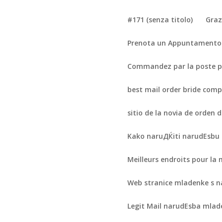
#171 (senza titolo)
Graz
Prenota un Appuntamento 
Commandez par la poste po
best mail order bride com
sitio de la novia de orden d
Kako naruДЌiti narudЕѕbu
Meilleurs endroits pour la
Web stranice mladenke s n
Legit Mail narudЕѕba mla