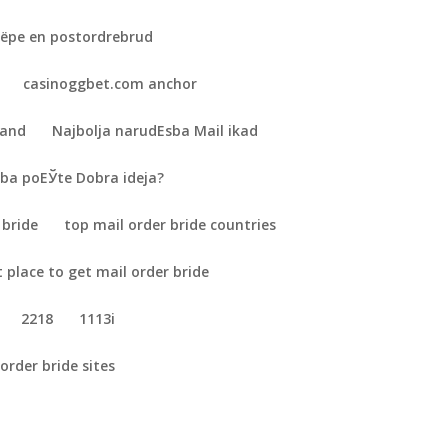
Гёpe en postordrebrud
casinoggbet.com anchor
land
Najbolja narudЕѕba Mail ikad
ba poЕЎte Dobra ideja?
 bride
top mail order bride countries
t place to get mail order bride
2218
1113i
order bride sites