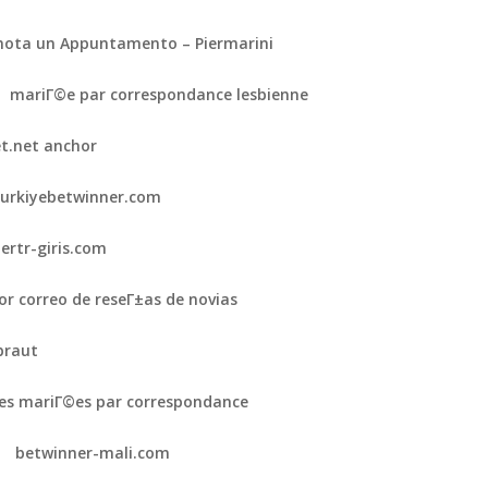
nota un Appuntamento – Piermarini
mariГ©e par correspondance lesbienne
t.net anchor
turkiyebetwinner.com
ertr-giris.com
or correo de reseГ±as de novias
braut
des mariГ©es par correspondance
betwinner-mali.com