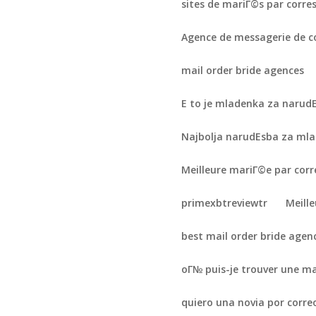
sites de mariГ©s par corr
Agence de messagerie de
mail order bride agences
Е to je mladenka za narud
Najbolja narudЕѕba za ml
Meilleure mariГ©e par cor
primexbtreviewtr
Meill
best mail order bride agen
oГ№ puis-je trouver une m
quiero una novia por corre