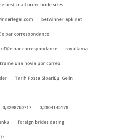
e best mail order bride sites
innerlegal.com
betwinner-apk.net
Г©e par correspondance
mariГ©e par correspondance
royallama
trame una novia por correo
eler
Tarih Posta SipariЕџi Gelin
0,3298760717
0,2804145178
enku
foreign brides dating
tri