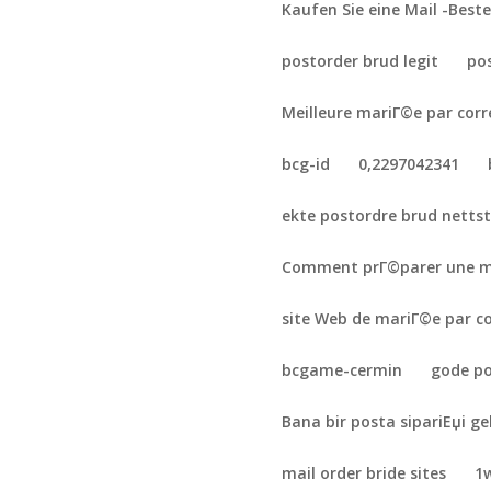
Kaufen Sie eine Mail -Best
postorder brud legit
po
Meilleure mariГ©e par cor
bcg-id
0,2297042341
ekte postordre brud netts
Comment prГ©parer une m
site Web de mariГ©e par c
bcgame-cermin
gode po
Bana bir posta sipariЕџi gel
mail order bride sites
1w