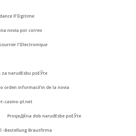
dance lГ©gitime
una novia por correo
 courrier Г©lectronique
 za narudЕѕbu poЕЎte
eo orden informaciГіn de la novia
t-casino-pl.net
ProsjeДЌna dob narudЕѕbe poЕЎte
l -Bestellung Brautfirma