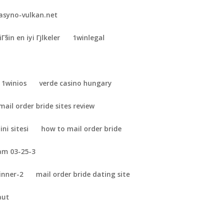
asyno-vulkan.net
Г§in en iyi Гјlkeler
1winlegal
1winios
verde casino hungary
mail order bride sites review
ni sitesi
how to mail order bride
am 03-25-3
inner-2
mail order bride dating site
aut