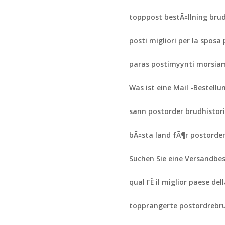
topppost bestÃ¤llning bru
posti migliori per la sposa
paras postimyynti morsia
Was ist eine Mail -Bestellu
sann postorder brudhistori
bÃ¤sta land fÃ¶r postorde
Suchen Sie eine Versandbes
qual ГЁ il miglior paese de
topprangerte postordrebr