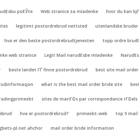
rudЕѕbu poЕЎte
Web stranice za mladenke
hvor du kan kj
ites
legitimt postordrebrud nettsted
utenlandske bruder
hva er den beste postordrebrudtjenesten
topp ordre brud
nke web stranice
Legit Mail narudЕѕbe mladenke
NarudЕѕ
r
beste landet ГҐ finne postordrebrud
best site mail order
rudinformasjon
what is the best mail order bride site
bes
radingprimexbt
sites de mariГ©s par correspondance rГ©els
rebrud
hva er postordrebrud?
primexbt-web
top 5 mail 
gbets-pl.net ahchor
mail order bride information