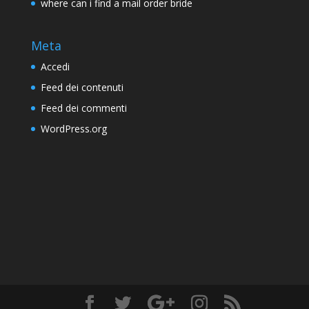
where can i find a mail order bride
Meta
Accedi
Feed dei contenuti
Feed dei commenti
WordPress.org