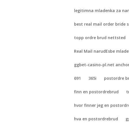
legitimna mladenka za na
best real mail order bride s
topp ordre brud nettsted
Real Mail narudЕѕbe mlade
ggbet-casino-pl.net ancho
691
365i
postordre b
finn en postordrebrud
t
hvor finner jeg en postord
hva en postordrebrud
g