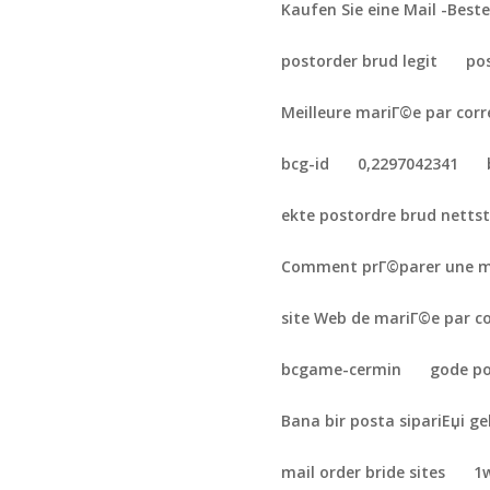
Kaufen Sie eine Mail -Best
postorder brud legit
po
Meilleure mariГ©e par cor
bcg-id
0,2297042341
ekte postordre brud netts
Comment prГ©parer une m
site Web de mariГ©e par c
bcgame-cermin
gode po
Bana bir posta sipariЕџi gel
mail order bride sites
1w