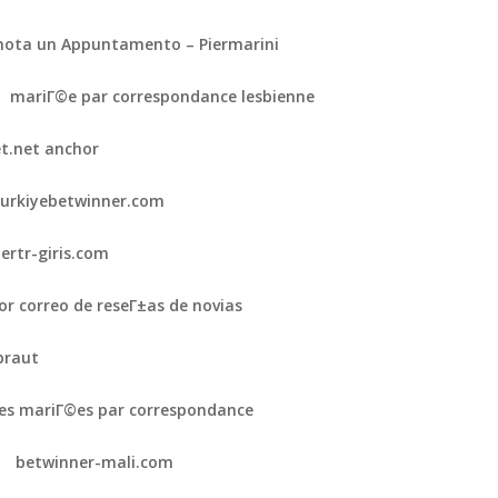
nota un Appuntamento – Piermarini
mariГ©e par correspondance lesbienne
t.net anchor
turkiyebetwinner.com
ertr-giris.com
or correo de reseГ±as de novias
braut
des mariГ©es par correspondance
betwinner-mali.com