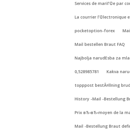
Services de mariГ©e par c
La courrier Г©lectronique e
pocketoption-forex
Mai
Mail bestellen Braut FAQ
Najbolja narudЕѕba za ml
0,528985781
Kakva naru
topppost bestÃ¤llning bru
History -Mail -Bestellung 
Prix вЂ‹вЂ‹moyen de la m
Mail -Bestellung Braut defi