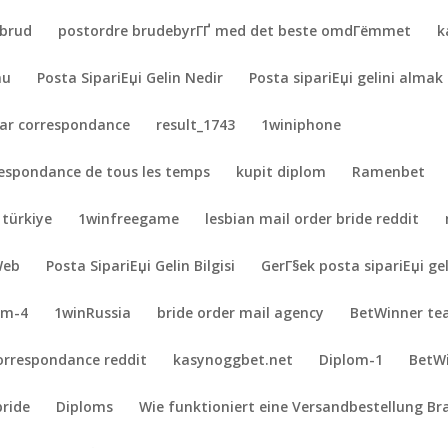
ebrud
postordre brudebyrГҐ med det beste omdГёmmet
k
nu
Posta SipariЕџi Gelin Nedir
Posta sipariЕџi gelini almak i
par correspondance
result_1743
1winiphone
respondance de tous les temps
kupit diplom
Ramenbet
 türkiye
1winfreegame
lesbian mail order bride reddit
Web
Posta SipariЕџi Gelin Bilgisi
GerГ§ek posta sipariЕџi geli
am-4
1winRussia
bride order mail agency
BetWinner te
correspondance reddit
kasynoggbet.net
Diplom-1
BetW
bride
Diploms
Wie funktioniert eine Versandbestellung Br