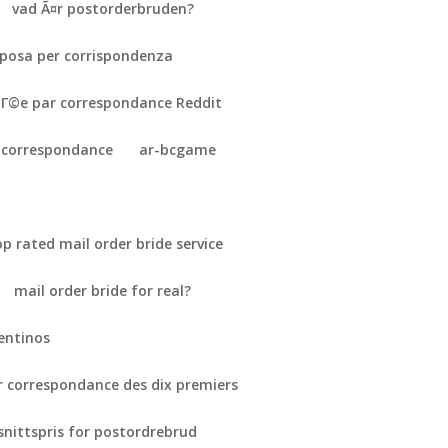
vad Ã¤r postorderbruden?
posa per corrispondenza
Г©e par correspondance Reddit
 correspondance
ar-bcgame
op rated mail order bride service
mail order bride for real?
entinos
r correspondance des dix premiers
nittspris for postordrebrud