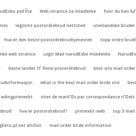
rudЕѕbu poЕЎte
Web stranice za mladenke
hvor du kan kj
ites
legitimt postordrebrud nettsted
utenlandske bruder
hva er den beste postordrebrudtjenesten
topp ordre brud
nke web stranice
Legit Mail narudЕѕbe mladenke
NarudЕѕ
r
beste landet ГҐ finne postordrebrud
best site mail order
rudinformasjon
what is the best mail order bride site
bes
radingprimexbt
sites de mariГ©s par correspondance rГ©els
rebrud
hva er postordrebrud?
primexbt-web
top 5 mail 
gbets-pl.net ahchor
mail order bride information