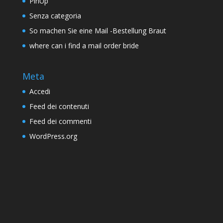
PinUp
Senza categoria
So machen Sie eine Mail -Bestellung Braut
where can i find a mail order bride
Meta
Accedi
Feed dei contenuti
Feed dei commenti
WordPress.org