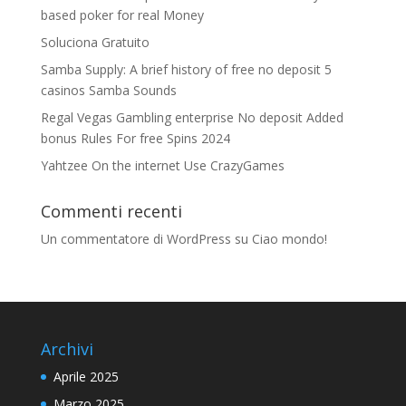
based poker for real Money
Soluciona Gratuito
Samba Supply: A brief history of free no deposit 5
casinos Samba Sounds
Regal Vegas Gambling enterprise No deposit Added
bonus Rules For free Spins 2024
Yahtzee On the internet Use CrazyGames
Commenti recenti
Un commentatore di WordPress
su
Ciao mondo!
Archivi
Aprile 2025
Marzo 2025