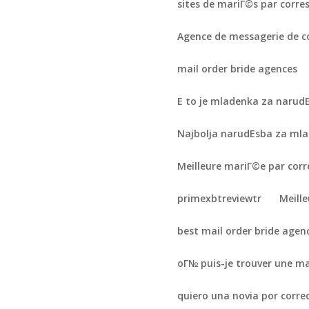
sites de mariГ©s par corr
Agence de messagerie de
mail order bride agences
Е to je mladenka za narud
Najbolja narudЕѕba za ml
Meilleure mariГ©e par cor
primexbtreviewtr
Meill
best mail order bride agen
oГ№ puis-je trouver une m
quiero una novia por corre