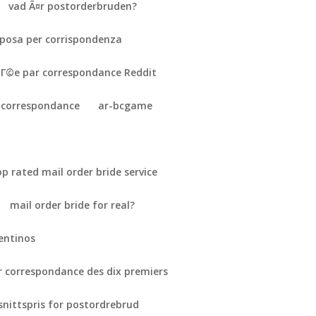
vad Ã¤r postorderbruden?
posa per corrispondenza
Г©e par correspondance Reddit
 correspondance
ar-bcgame
op rated mail order bride service
mail order bride for real?
entinos
r correspondance des dix premiers
nittspris for postordrebrud