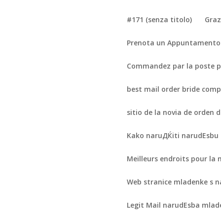
#171 (senza titolo)
Graz
Prenota un Appuntamento 
Commandez par la poste po
best mail order bride com
sitio de la novia de orden d
Kako naruДЌiti narudЕѕbu
Meilleurs endroits pour la
Web stranice mladenke s n
Legit Mail narudЕѕba mla