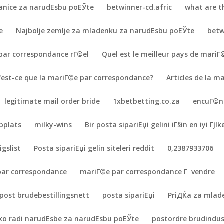
ranice za narudЕѕbu poЕЎte
betwinner-cd.afric
what are th
e
Najbolje zemlje za mladenku za narudЕѕbu poЕЎte
betw
 par correspondance rГ©el
Quel est le meilleur pays de mari
'est-ce que la mariГ©e par correspondance?
Articles de la 
legitimate mail order bride
1xbetbetting.co.za
encuГ©n
bplats
milky-wins
Bir posta sipariЕџi gelini iГ§in en iyi Гјlk
gslist
Posta sipariЕџi gelin siteleri reddit
0,2387933706
par correspondance
mariГ©e par correspondance Г vendre
post brudebestillingsnett
posta sipariЕџi
PriДЌa za mlad
ko radi narudЕѕbe za narudЕѕbu poЕЎte
postordre brudindus