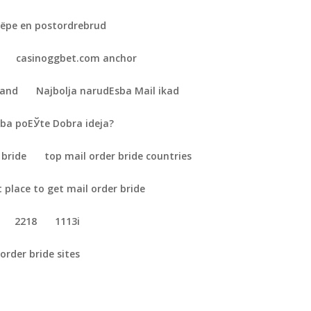
Гёpe en postordrebrud
casinoggbet.com anchor
land
Najbolja narudЕѕba Mail ikad
ba poЕЎte Dobra ideja?
 bride
top mail order bride countries
t place to get mail order bride
2218
1113i
order bride sites