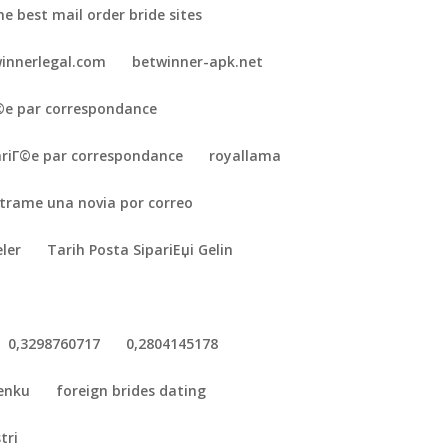
e best mail order bride sites
innerlegal.com
betwinner-apk.net
Г©e par correspondance
mariГ©e par correspondance
royallama
trame una novia por correo
eler
Tarih Posta SipariЕџi Gelin
0,3298760717
0,2804145178
enku
foreign brides dating
tri