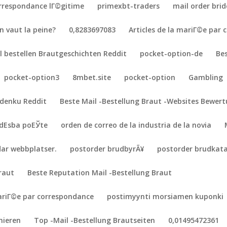
orrespondance lГ©gitime
primexbt-traders
mail order brid
n vaut la peine?
0,8283697083
Articles de la mariГ©e par
l bestellen Brautgeschichten Reddit
pocket-option-de
Be
pocket-option3
8mbet.site
pocket-option
Gambling
adenku Reddit
Beste Mail -Bestellung Braut -Websites Bewer
dЕѕba poЕЎte
orden de correo de la industria de la novia
dar webbplatser.
postorder brudbyrÃ¥
postorder brudkat
Braut
Beste Reputation Mail -Bestellung Braut
ariГ©e par correspondance
postimyynti morsiamen kuponki
nieren
Top -Mail -Bestellung Brautseiten
0,01495472361