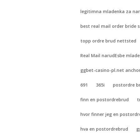
legitimna mladenka za na
best real mail order bride s
topp ordre brud nettsted
Real Mail narudЕѕbe mlade
ggbet-casino-pl.net ancho
691
365i
postordre b
finn en postordrebrud
t
hvor finner jeg en postord
hva en postordrebrud
g