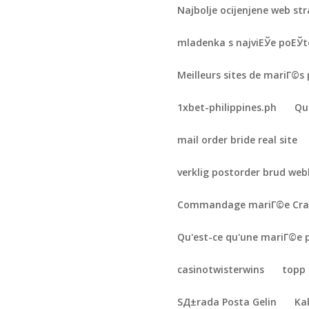
Najbolje ocijenjene web st
mladenka s najviЕЎe poЕЎt
Meilleurs sites de mariГ©s
1xbet-philippines.ph
Qu
mail order bride real site
verklig postorder brud web
Commandage mariГ©e Crai
Qu'est-ce qu'une mariГ©e 
casinotwisterwins
topp 
SД±rada Posta Gelin
Ka